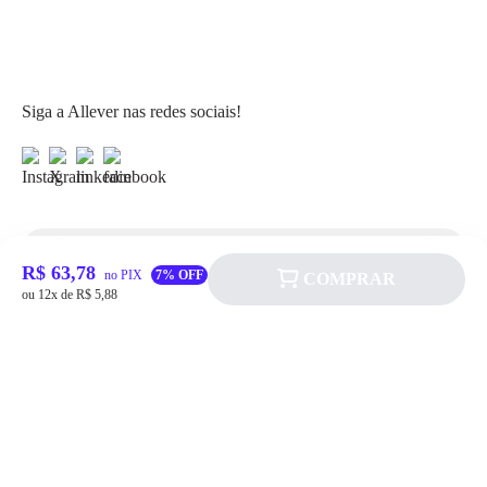
Siga a Allever nas redes sociais!
R$ 63,78
Atendimento
no PIX
7% OFF
COMPRAR
ou 12x de R$ 5,88
Fale Conosco
FAQ
Institucional
Política de pagamento
Quem somos
Prazos de Entrega
Política de Cookie
Fale conosco