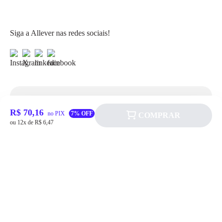
Siga a Allever nas redes sociais!
Atendimento
R$ 70,16
no PIX
7% OFF
COMPRAR
ou 12x de R$ 6,47
Fale Conosco
FAQ
Institucional
Política de pagamento
Quem somos
Prazos de Entrega
Política de Cookie
Fale conosco
Trocas e Devoluções
Política de Privacidadede Uso
(11) 4200-0010