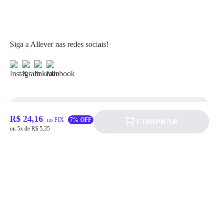
Siga a Allever nas redes sociais!
Atendimento
R$ 24,16
no PIX
7% OFF
COMPRAR
ou 5x de R$ 5,35
Fale Conosco
FAQ
Institucional
Política de pagamento
Quem somos
Prazos de Entrega
Política de Cookie
Fale conosco