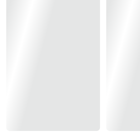
Design de painel de vidro temperado de alta qualidade. Não desbota.
Compatível com Androis / iOS. Indicação: Lâmpadas ajustáveis
(Dimerizáveis). * Imagem meramente ilustrativa *