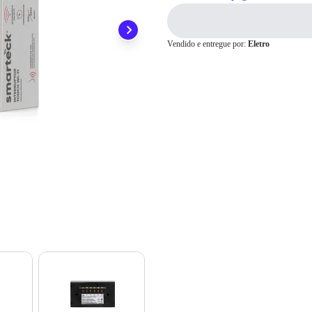
ainda conta com a devolução grátis em até 7 dias.
Para pagamento via PIX será gerada uma chave e um QR
Code ao finalizar o processo de compra.
Pix
Vendido e entregue por:
Eletro
Cartão de
Crédito