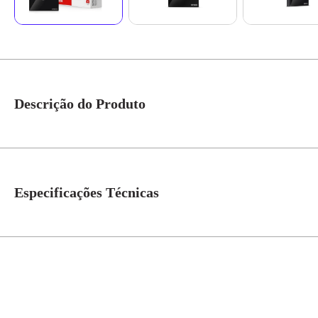
Descrição do Produto
Interruptor Touch Wi-Fi Smarteck 4 X 2 4modulos Preto Biv. Ref.SMCI4PS1
sensível, um toque liga e outro, desliga. • Design de painel de vidro tempe
LED. • Acionamento via Wi-Fi. • Acionamento touch. • Temporizador. • Fá
Especificações Técnicas
Segurança Wi-Fi WPA-PSK/WPA2-PSK Segurança de dados AES128 * Imag
Dimensões Produto
L x A x P) 120 x 72 x 12 mm