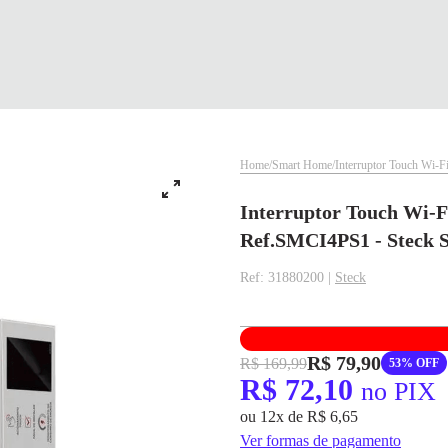
Home
Smart Home
Interruptor Touch Wi-
Interruptor Touch Wi-F
Ref.SMCI4PS1 - Steck 
Ref: 31880200 |
Steck
✕
✕
R$ 79,90
R$ 169,99
53% OFF
R$ 72,10
no PIX
✕
DISPONÍVEL APENAS PARA CPF
pagamento
ou 12x de R$ 6,65
Na Eletrotrafo sua compra já vem com o imposto pago, e você não precisa se
R$ 72,10
no PIX
Ver formas de pagamento
preocupar em pagar o imposto de importação quando seu pedido chegar, você