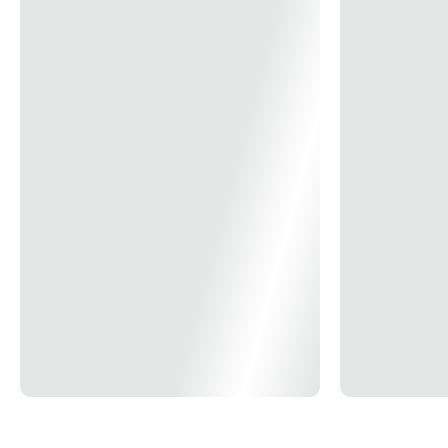
• Temporizador.
• Fácil de instalar.
• Bivolt.
• Comando de voz via Amazon Alexa ou Google Assistente.
Potência por saída:
• Máx. 625 W/Saída
• Máx. 150W/Saída, carga indutiva
Tensão de alimentação: Bivolt 110/240VAC
Frequência de alimentação: 50/60 Hz
Composição:
• Painel de vidro temperado de 4 mm
• Material plástico
• Componentes eletrônicos
Compatível: Android/iOS