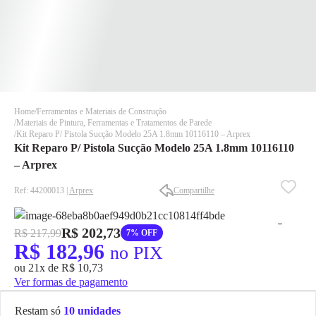
Home
Ferramentas e Materiais de Construção
Materiais de Pintura, Ferramentas e Tratamentos de Parede
Kit Reparo P/ Pistola Sucção Modelo 25A 1.8mm 10116110 – Arprex
Kit Reparo P/ Pistola Sucção Modelo 25A 1.8mm 10116110
– Arprex
Ref: 44200013 |
Arprex
Compartilhe
✕
✕
✕
R$ 202,73
R$ 217,99
7% OFF
DISPONÍVEL APENAS PARA CPF
R$ 182,96
no PIX
Na Eletrotrafo sua compra já vem com o imposto pago, e você
ou 21x de R$ 10,73
não precisa se preocupar em pagar o imposto de importação
Ver formas de pagamento
quando seu pedido chegar, você ainda conta com a devolução
grátis em até 7 dias.
Restam só
10 unidades