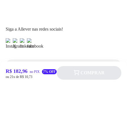
Siga a Allever nas redes sociais!
R$ 182,96
Atendimento
no PIX
7% OFF
COMPRAR
ou 21x de R$ 10,73
Fale Conosco
FAQ
Institucional
Política de pagamento
Quem somos
Prazos de Entrega
Política de Cookie
Fale conosco