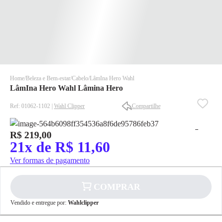
Home
Beleza e Bem-estar
Cabelo
LâmIna Hero Wahl
LâmIna Hero Wahl Lâmina Hero
Ref: 01062-1102 |
Wahl Clipper
Compartilhe
R$ 219,00
21x de R$ 11,60
✕
✕
✕
Ver formas de pagamento
DISPONÍVEL APENAS PARA CPF
Na Eletrotrafo sua compra já vem com o imposto pago, e você
COMPRAR
não precisa se preocupar em pagar o imposto de importação
quando seu pedido chegar, você ainda conta com a devolução
Vendido e entregue por:
Wahlclipper
✕
grátis em até 7 dias.
pagamento