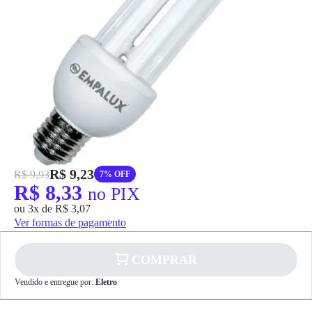
grátis em até 7 dias.
R$ 9,23
R$ 9,93
7% OFF
R$ 8,33
no PIX
ou 3x de R$ 3,07
Ver formas de pagamento
COMPRAR
Vendido e entregue por:
Eletro
✕
pagamento