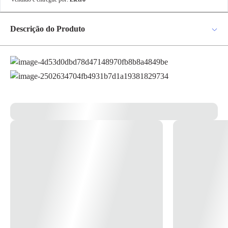
✕
pagamento
Descrição do Produto
R$ 9,22
no PIX
Para pagamento via PIX será gerada uma chave
Lâmpada led bulbo e-27 16w a65 Crie um ambiente arrojado e
e um QR Code ao finalizar o processo de
energizante com lâmpadas philips led bulb. Essas lâmpadas fornecem
compra.
Pix
uma luz com uma vida excepcionalmente longa e uma economia de
energia imediata e significativa. Com um design elegante, esta lâmpada
é a substituta perfeita para as suas lâmpadas incandescentes. *imagem
meramente ilustrativa*
Cartão de
Crédito