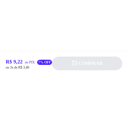
R$ 9,22
no PIX
7% OFF
COMPRAR
ou 3x de R$ 3,40
Siga a Allever nas redes sociais!
Atendimento