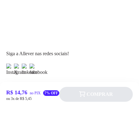
Siga a Allever nas redes sociais!
R$ 14,76
no PIX
7% OFF
COMPRAR
ou 3x de R$ 5,45
Atendimento
Fale Conosco
FAQ
Institucional