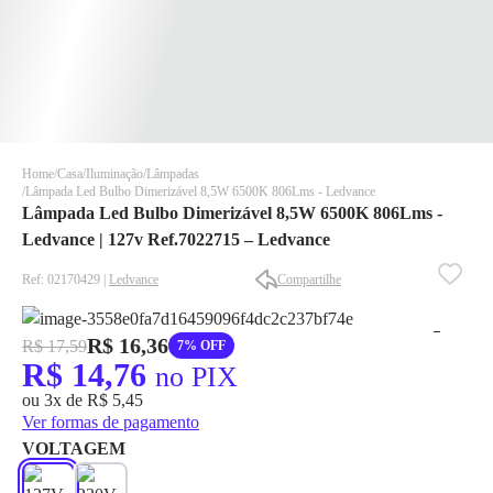
Home
Casa
Iluminação
Lâmpadas
Lâmpada Led Bulbo Dimerizável 8,5W 6500K 806Lms - Ledvance
Lâmpada Led Bulbo Dimerizável 8,5W 6500K 806Lms -
Ledvance | 127v Ref.7022715 – Ledvance
Ref: 02170429 |
Ledvance
Compartilhe
✕
✕
R$ 16,36
R$ 17,59
7% OFF
✕
R$ 14,76
no PIX
DISPONÍVEL APENAS PARA CPF
ou 3x de R$ 5,45
Na Eletrotrafo sua compra já vem com o imposto pago, e você
Ver formas de pagamento
não precisa se preocupar em pagar o imposto de importação
VOLTAGEM
quando seu pedido chegar, você ainda conta com a devolução
grátis em até 7 dias.