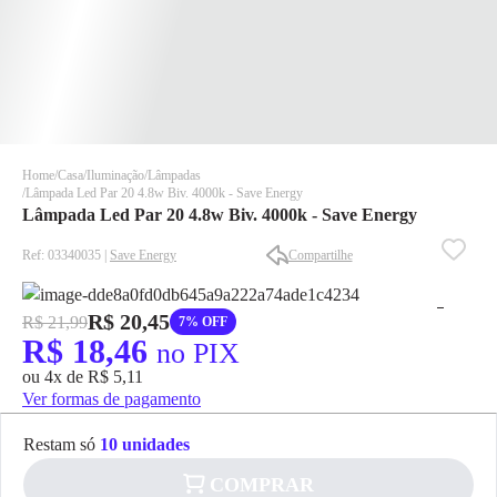
Home
Casa
Iluminação
Lâmpadas
Lâmpada Led Par 20 4.8w Biv. 4000k - Save Energy
Lâmpada Led Par 20 4.8w Biv. 4000k - Save Energy
Ref: 03340035 |
Save Energy
Compartilhe
R$ 20,45
R$ 21,99
7% OFF
✕
✕
R$ 18,46
no PIX
✕
ou 4x de R$ 5,11
DISPONÍVEL APENAS PARA CPF
Ver formas de pagamento
Na Eletrotrafo sua compra já vem com o imposto pago, e você
não precisa se preocupar em pagar o imposto de importação
Restam só
10 unidades
quando seu pedido chegar, você ainda conta com a devolução
COMPRAR
grátis em até 7 dias.
✕