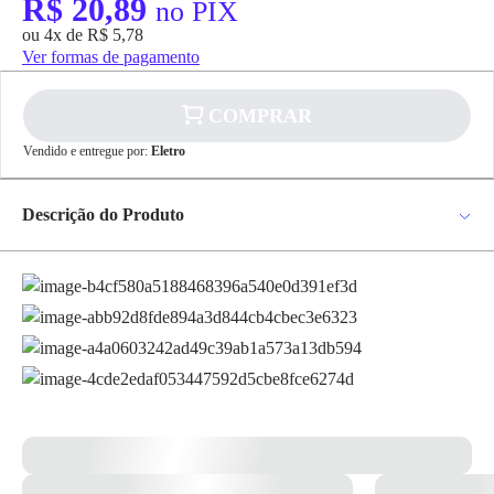
R$ 20,89
no PIX
ou 4x de R$ 5,78
Ver formas de pagamento
COMPRAR
Vendido e entregue por:
Eletro
✕
pagamento
Descrição do Produto
R$ 20,89
no PIX
Lampada Led Par 20 4,9W Biv. 6500K 525LMS 25G 929002403112 –
Para pagamento via PIX será gerada uma chave
e um QR Code ao finalizar o processo de
Philips *Imagem meramente Ilustrativa*
compra.
Pix
Cartão de
Crédito