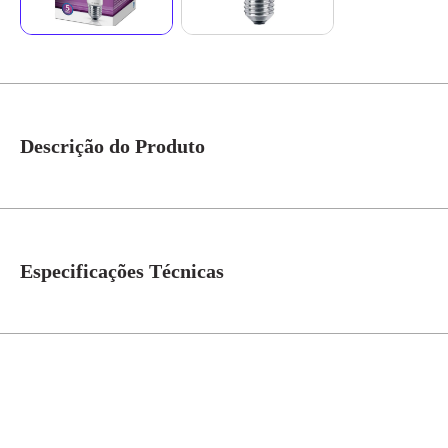
Descrição do Produto
Philips ledspot par oferece excelente desempenho, com ótima eficiência tér
luminosa e ótima qualidade de luz. Ideal para uma infinidade de aplicações
Led Par 20 6w 127v 2700k Dimerizável *Imagem meramente ilustrativa*
Especificações Técnicas
Voltagem
110V