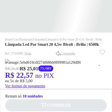
Home
Casa
Iluminação
Lâmpadas
Lâmpada Led Par Smart 20 4,5w Bivolt - Brilia
Lâmpada Led Par Smart 20 4,5w Bivolt - Brilia | 6500k
Ref: 57310088 |
Brilia
Compartilhe
R$ 25,01
R$ 26,89
7% OFF
R$ 22,57
✕
✕
no PIX
✕
ou 5x de R$ 5,00
Ver formas de pagamento
DISPONÍVEL APENAS PARA CPF
Na Eletrotrafo sua compra já vem com o imposto pago, e você
Restam só
10 unidades
não precisa se preocupar em pagar o imposto de importação
quando seu pedido chegar, você ainda conta com a devolução
COMPRAR
✕
grátis em até 7 dias.
pagamento