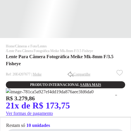
Home
Câmeras e Foto
Lentes
Lente Para Câmera Fotográfica Meike Mk-8mm F/3.5 Fisheye
Lente Para Câmera Fotográfica Meike Mk-8mm F/3.5
Fisheye
Ref: 20E4207677 |
Meike
Compartilhe
PRODUTO INTERNACIONAL
SAIBA MAIS
✕
✕
✕
R$ 3.279,86
DISPONÍVEL APENAS PARA CPF
21x de R$ 173,75
Na Eletrotrafo sua compra já vem com o imposto pago, e você
Ver formas de pagamento
não precisa se preocupar em pagar o imposto de importação
quando seu pedido chegar, você ainda conta com a devolução
Restam só
10 unidades
grátis em até 7 dias.