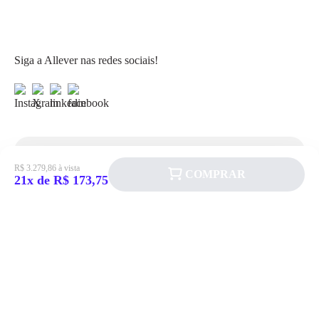
Siga a Allever nas redes sociais!
Atendimento
R$ 3.279,86 à vista
COMPRAR
21x de R$ 173,75
Fale Conosco
FAQ
Institucional
Política de pagamento
Quem somos
Prazos de Entrega
Política de Cookie
Fale conosco