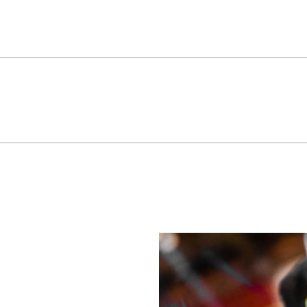
a limpeza pesada, destravamento de máquinas e equipamentos em geral, rem
 Posicione o produto próximo ao lugar de limpeza e pressione a válvula vermelha
a ferrugem e acionamento de peças travadas. COMPOSIÇÃO Óleo mineral, solvente