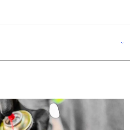
oção de ferrugem e oxidação, extinção de rangidos e etc. INSTRUÇÕES
 para liberação do conteúdo interno. Direcionado para limpar, lubrificar,
 alifático, propelente. * Imagem meramente ilustrativas