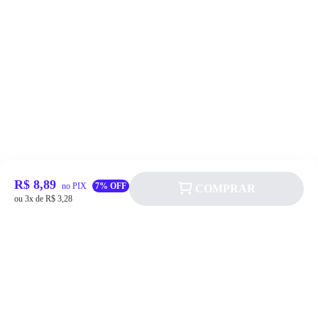
R$ 8,89
no PIX
7% OFF
COMPRAR
ou 3x de R$ 3,28
Siga a Allever nas redes sociais!