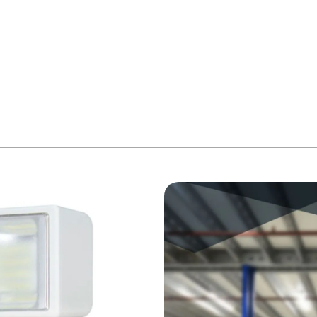
 bateria selada - 24777 Luminária emergência é adequada para permitir orienta
ue seja necessária iluminação emergencial durante quedas de energia. A ilumi
(gel selada), onde não ocorrem vazamentos, sendo ecologicamente correta. *imag