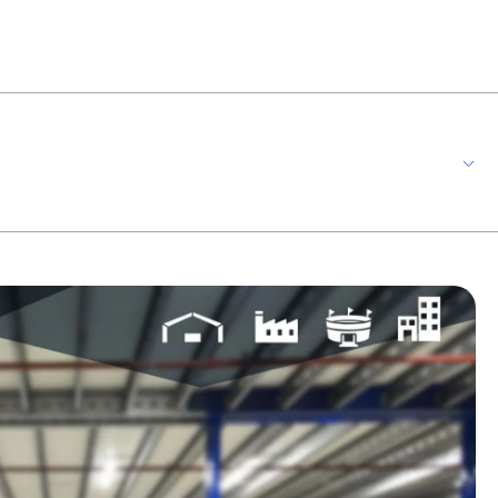
ção e segurança em áreas de circulação de pessoas e sua instalação é
nação de emergência 3000 lúmens, fabricada em tecnologia led, constituída
em meramente ilustrativa*