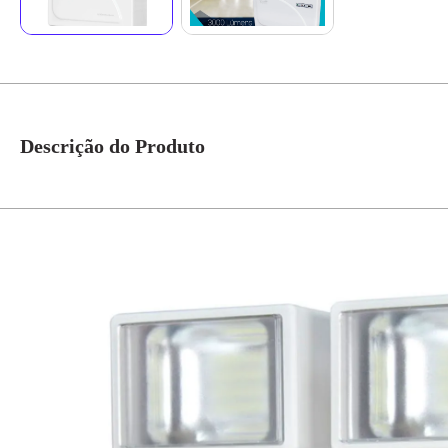
Descrição do Produto
Luminária emergência autonoma led bivolt 2 faróis 56 leds 3000 lúmens com
recomendada em ambientes de trabalho, domésticos ou espaços públicos em q
por 02 faróis, 28 leds e lente com ângulo de 60°. Possui bateria de lítio 