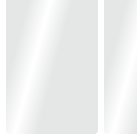
encontradas no mercado nacional. INFORMAÇÕES TÉCNICAS:
Fluxo luminoso: 100 lúmens 12 LEDs SMD de alto brilho Autonomia
em modo emergência: 1h30 Alimentação: Bivolt automático 110/220V
Consumo de Energia: 4W (AC) Área de abrangência: 25 m² Vida útil
da bateria: 500 ciclos Tipo de Bateria: 3.6V 300mAH Ni-cd
Temperatura de cor do LED: 6000 - 7000k Grau de proteção: IP-20
(somente uso interno) Peso: 86g Dimensões: 79.5 x 121 x 34 mm
Fabricado: Plástico ABS branco (antichamas) Acabamento Acrílico
Temperatura de aplicação: 0° a 50° *imagem meramente ilustrativa*