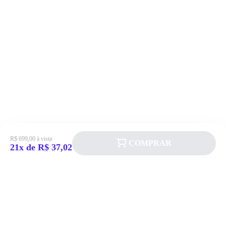
R$ 699,00 à vista
COMPRAR
21x de R$ 37,02
Siga a Allever nas redes sociais!