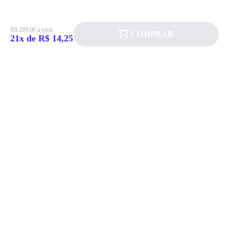
R$ 269,00 à vista
COMPRAR
21x de R$ 14,25
Siga a Allever nas redes sociais!
Atendimento