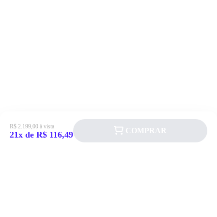
R$ 2.199,00 à vista
COMPRAR
21x de R$ 116,49
Siga a Allever nas redes sociais!