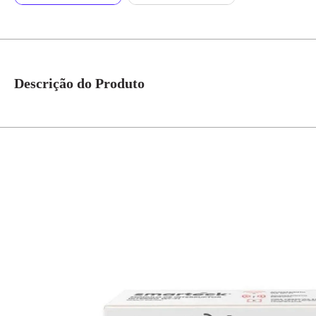
Descrição do Produto
Modulo De Interruptor Interno Wi-Fi Smarteck 10A - Steck Descrição Anos 
Interno Wi-Fi da Smarteck isso se tornou mais acessível e simples. Com el
lâmpadas pelo aplicativo no seu smartphone ou por comando de voz usando 
profissional de elétrica é possível fazer a instalação e tornar sua casa inte
é adequado para caixas de passagem padrão 4x2" (alvenaria e drywall). * 