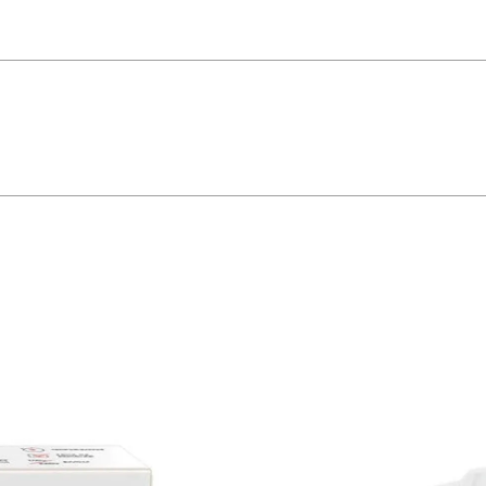
atrás os projetos para fazer a automação da sua casa eram muito caros. Porém,
e você pode: 1) Transformar interruptores ou tomadas normais em componentes in
a Alexa ou o Google Assisitente. 3) Instalar facilmente, sem a necessidade d
ligente. 4) Programar horários e timers para ligar e desligar seus aparelhos; 5) 
Imagem meramente ilustrativa * * Imagem meramente ilustrativa *