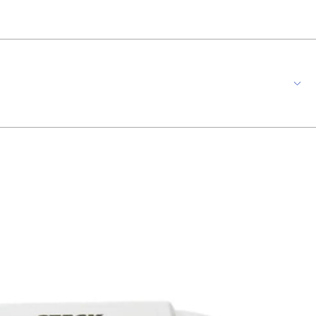
 hoje em dia com dispositivos inteligentes como o Módulo de Interruptor
teligentes, que se conectam via Wi-Fi. 2) Ligar e desligar aparelhos e
e projetos complicados. Apenas com o manual que vem com o aparelho e um
Criar cenas no aplicativo. Compatível com Android / iOS Este dispositivo não