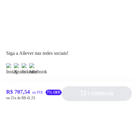
Siga a Allever nas redes sociais!
R$ 707,54
no PIX
7% OFF
COMPRAR
ou 21x de R$ 41,53
Atendimento
Fale Conosco
FAQ
Institucional