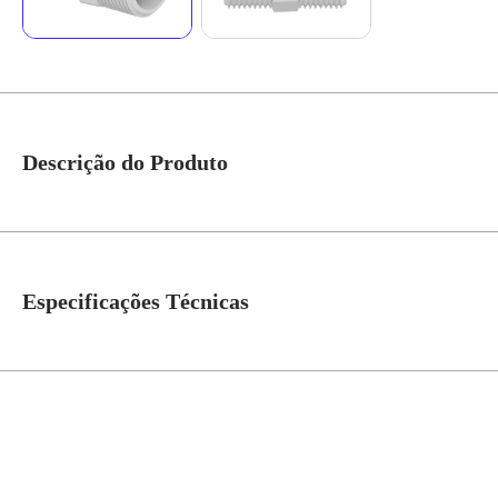
Descrição do Produto
Nípel Roscável - Tigre Com o Nípel da Tigre você poderá ligar um tubo que
choques ou impactos que possam ocorrer; O sistema Roscável facilita a des
Especificações Técnicas
Material
PVC