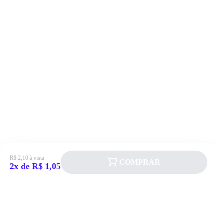
R$ 2,10 à vista
COMPRAR
2x de R$ 1,05
Siga a Allever nas redes sociais!