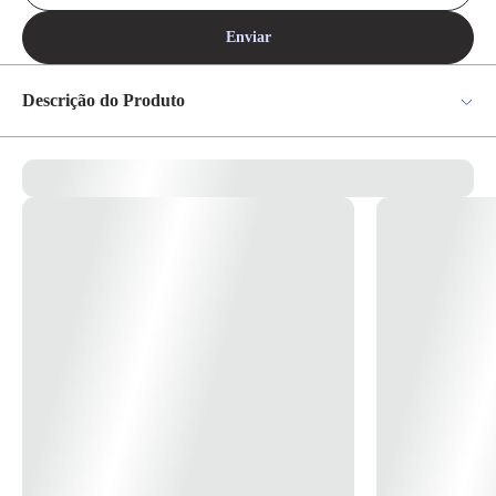
Enviar
Descrição do Produto
As lâminas da sua máquina de corte precisam ser lubrificadas
frequentemente para que a qualidade do corte seja mantida. Para essa
manutenção, a melhor opção é o óleo de lubrificação da Wahl, que foi
desenvolvido na medida certa para garantir a melhor qualidade da sua
lâmina por muito mais tempo.