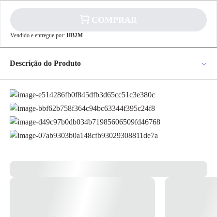
COMPRAR
Vendido e entregue por:
HB2M
✕
pagamento
Descrição do Produto
R$ 5,22
no PIX
Para pagamento via PIX será gerada uma chave
Pegador de Frios Tramontina Utility em Aço Inox
e um QR Code ao finalizar o processo de
compra.
Pix
Nossas mãos carregam muitas bactérias, por isso opte por oferecer a quem você ama
uma refeição muito mais saudável. Para fazer aquele lanche com muito capricho,
higiene e praticidade utilize o Pegador de Frios Tramontina em Aço Inox da linha
Utility. Produzido em aço inox, não solta resíduos, mantendo seus alimentos muito
mais saudáveis e seu acabamento em brilho deixará sua mesa ainda mais charmosa!
Cartão de
Crédito
Informações Gerais:
Totalmente feito de aço inox, por isso não solta nenhum resíduo nos alimentos,
mantendo-os saudáveis.
Altamente durável, mantém as características originais, preservando a beleza, a higiene