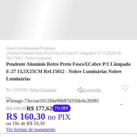
Home
Casa
Iluminação
Pendentes
Pendente Alumínio Retro Preto FoscoXCobre P/1 Lâmpada E-27 13,5X25CM
Ref.15012 - Nobre Luminárias
Pendente Alumínio Retro Preto FoscoXCobre P/1 Lâmpada
E-27 13,5X25CM Ref.15012 - Nobre Luminárias Nobre
Luminárias
Ref: 25930002 |
Nobre Luminárias
Compartilhe
✕
✕
✕
DISPONÍVEL APENAS PARA CPF
R$ 177,62
R$ 190,99
7% OFF
R$ 160,30
no PIX
Na Eletrotrafo sua compra já vem com o imposto pago, e você
não precisa se preocupar em pagar o imposto de importação
ou 19x de R$ 10,30
quando seu pedido chegar, você ainda conta com a devolução
Ver formas de pagamento
grátis em até 7 dias.