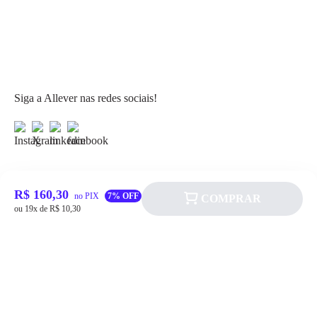
Siga a Allever nas redes sociais!
R$ 160,30
no PIX
7% OFF
COMPRAR
Atendimento
ou 19x de R$ 10,30
Fale Conosco
FAQ
Institucional
Política de pagamento
Quem somos