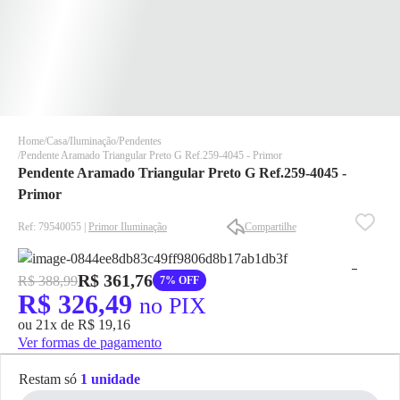
Home
Casa
Iluminação
Pendentes
Pendente Aramado Triangular Preto G Ref.259-4045 - Primor
Pendente Aramado Triangular Preto G Ref.259-4045 -
Primor
Ref: 79540055 |
Primor Iluminação
Compartilhe
✕
✕
R$ 361,76
R$ 388,99
7% OFF
✕
R$ 326,49
no PIX
DISPONÍVEL APENAS PARA CPF
ou 21x de R$ 19,16
Na Eletrotrafo sua compra já vem com o imposto pago, e você
Ver formas de pagamento
não precisa se preocupar em pagar o imposto de importação
quando seu pedido chegar, você ainda conta com a devolução
Restam só
1 unidade
grátis em até 7 dias.