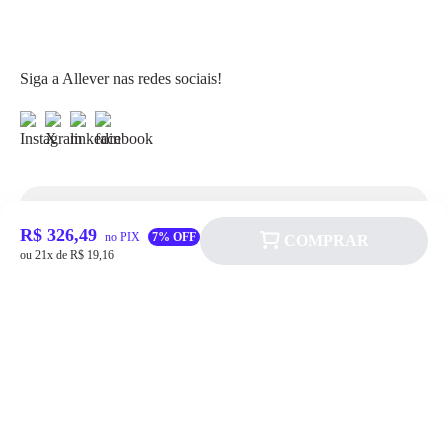
Siga a Allever nas redes sociais!
Atendimento
R$ 326,49
no PIX
7% OFF
COMPRAR
ou 21x de R$ 19,16
Fale Conosco
FAQ
Institucional
Política de pagamento
Quem somos
Prazos de Entrega
Política de Cookie
Fale conosco
Trocas e Devoluções