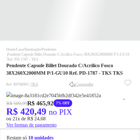
Home
Casa
Iluminação
Pendentes
Pendente Capsule Billet Dourado C/Acrílico Fosco 38X260X2000MM P/1-GU10
Ref. PD-1787 - TKS
Pendente Capsule Billet Dourado C/Acrílico Fosco
38X260X2000MM P/1-GU10 Ref. PD-1787 - TKS TKS
Ref: 89760005 |
TKS
Compartilhe
✕
✕
✕
R$ 465,92
R$ 500,99
7% OFF
DISPONÍVEL APENAS PARA CPF
R$ 420,49
no PIX
Na Eletrotrafo sua compra já vem com o imposto pago, e você
ou 21x de R$ 24,68
não precisa se preocupar em pagar o imposto de importação
Ver formas de pagamento
quando seu pedido chegar, você ainda conta com a devolução
grátis em até 7 dias.
Restam só
10 unidades