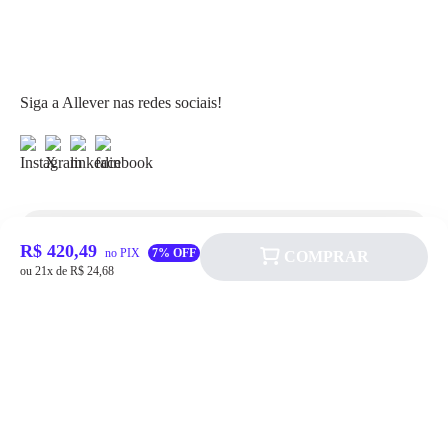
Siga a Allever nas redes sociais!
R$ 420,49
Atendimento
no PIX
7% OFF
COMPRAR
ou 21x de R$ 24,68
Fale Conosco
FAQ
Institucional
Política de pagamento
Quem somos
Prazos de Entrega
Política de Cookie
Fale conosco