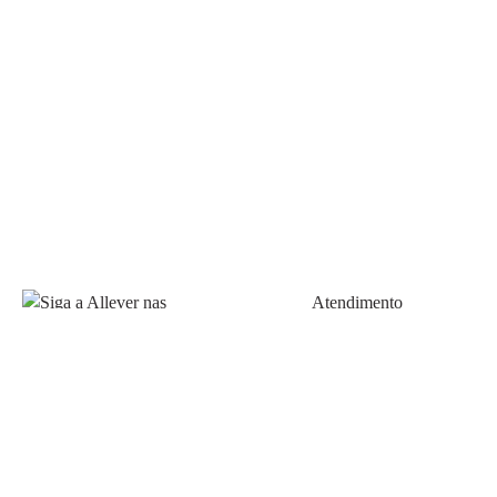
Atendimento
Fale Conosco
FAQ
Política de pagamento
Siga a Allever nas redes
Prazos de Entrega
sociais!
Trocas e Devoluções
Allever Marketplace