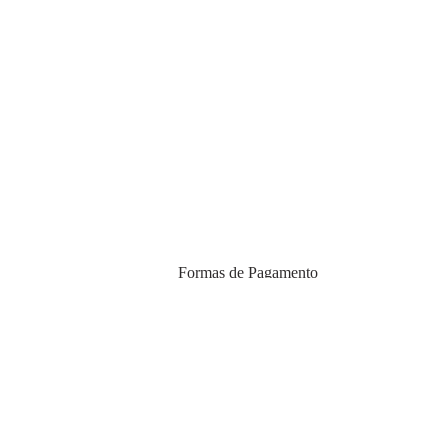
Formas de Pagamento
egunda a sexta
ever.com
imento
Certificados