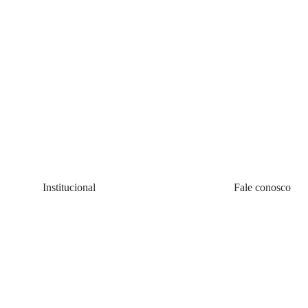
Institucional
Fale conosco
Quem somos
(11) 4200-0010
Política de Cookie
08:00 às 20:00 s
Política de Privacidadede Uso
faleconosco@all
Termos e Condições
Atend
Lojas