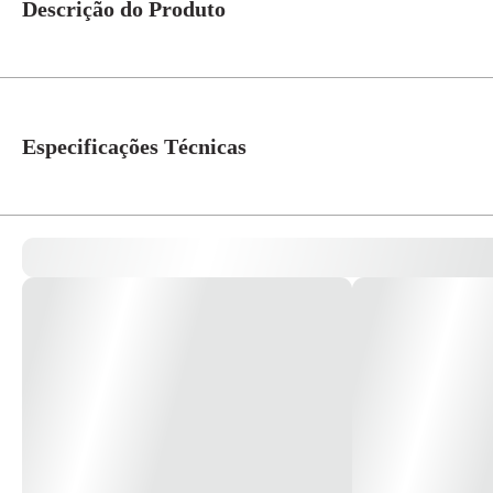
Descrição do Produto
Pendente NIE 3 Cobre 27cm REF.50162 - INCOLUSTRE NÃO ACOMPAN
Especificações Técnicas
Voltagem
Bivolt
Cor
Cobre
Material
Alumínio