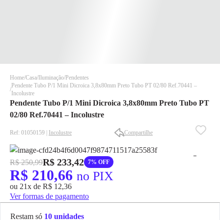
Home
Casa
Iluminação
Pendentes
Pendente Tubo P/1 Mini Dicroica 3,8x80mm Preto Tubo PT 02/80 Ref.70441 –
Incolustre
Pendente Tubo P/1 Mini Dicroica 3,8x80mm Preto Tubo PT
02/80 Ref.70441 – Incolustre
Ref: 01050159 |
Incolustre
Compartilhe
✕
✕
✕
R$ 233,42
R$ 250,99
7% OFF
DISPONÍVEL APENAS PARA CPF
R$ 210,66
no PIX
Na Eletrotrafo sua compra já vem com o imposto pago, e você
ou 21x de R$ 12,36
não precisa se preocupar em pagar o imposto de importação
Ver formas de pagamento
quando seu pedido chegar, você ainda conta com a devolução
grátis em até 7 dias.
Restam só
10 unidades