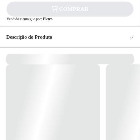
COMPRAR
✕
pagamento
Vendido e entregue por:
Eletro
R$ 210,66
no PIX
Para pagamento via PIX será gerada uma chave
Descrição do Produto
e um QR Code ao finalizar o processo de
compra.
Pix
Pendente Tubo P/1 Mini Dicroica 3,8x80mm Preto Tubo PT 02/80
Ref.70441 – Incolustre Os pendentes são uma ótima opção decorativa e
moderna, além de deixar a luminosidade mais próxima dos pontos que
você almeja destacar, sendo ideais para iluminar mesas de jantar,
bancadas na cozinha, mesas de escritório, quartos, lavabos e onde mais
Cartão de
Crédito
você desejar. Utiliza 1 lâmpada mini dicróica MR11 (Não inclusa) Tubo
de 80cm * Imagem meramente ilustrativa