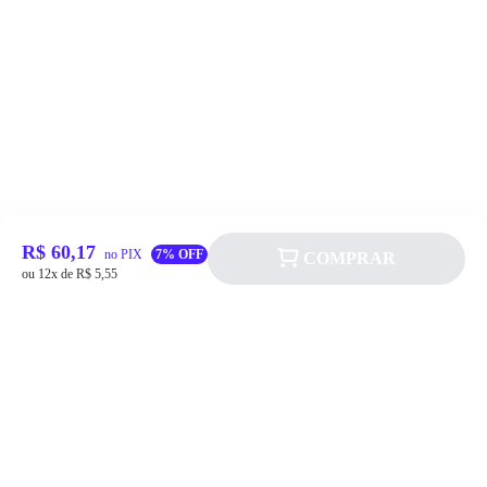
R$ 60,17
no PIX
7% OFF
COMPRAR
ou 12x de R$ 5,55
Siga a Allever nas redes sociais!
Atendimento