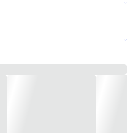
Lbs / Pol² - PSI Consumo de Ar: 5,2 PCM à 50 PSI Capacidade da Caneca: