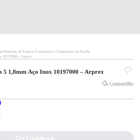
ão
Materiais de Pintura, Ferramentas e Tratamentos de Parede
ox 10197000 – Arprex
m 5 1,8mm Aço Inox 10197000 – Arprex
Compartilhe
X
COMPRAR