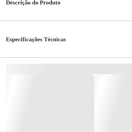
Descrição do Produto
Pistola Sucção Milenium 5 1,8mm Aço Inox 10197000 – Arprex Dados técn
1 Litro Compressor Indicado: 10,0 PCM ou Acima Peso: 1,100Kg *Imagem 
Especificações Técnicas
Modelo
Milenium 5