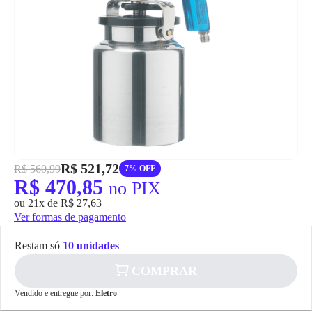
grátis em até 7 dias.
R$ 521,72
R$ 560,99
7% OFF
R$ 470,85
no PIX
ou 21x de R$ 27,63
Ver formas de pagamento
Restam só
10 unidades
COMPRAR
✕
Vendido e entregue por:
Eletro
pagamento