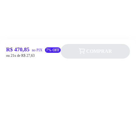
R$ 470,85
no PIX
7% OFF
COMPRAR
ou 21x de R$ 27,63
Siga a Allever nas redes sociais!
Atendimento
Fale Conosco
FAQ
Institucional