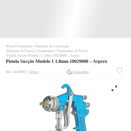
Home
Ferramentas e Materiais de Construção
Materiais de Pintura, Ferramentas e Tratamentos de Parede
Pistola Sucção Modelo 1 1.8mm 10029000 – Arprex
Pistola Sucção Modelo 1 1.8mm 10029000 – Arprex
Ref: 44200003 |
Arprex
Compartilhe
✕
✕
✕
DISPONÍVEL APENAS PARA CPF
Na Eletrotrafo sua compra já vem com o imposto pago, e você
não precisa se preocupar em pagar o imposto de importação
quando seu pedido chegar, você ainda conta com a devolução