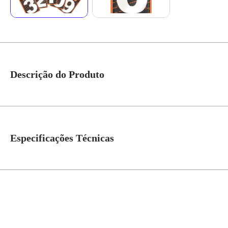
Descrição do Produto
Placa Numeral ACM Branco *Imagem meramente ilustrativa*
Especificações Técnicas
Cor
Branco
Material
Alumínio
Atribuição
Residencial