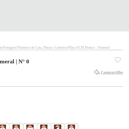
ão
Ferragens
Números de Casa, Placas e Letreiros
Placa ACM Branco - Numeral
eral | N° 0
Compartilhe