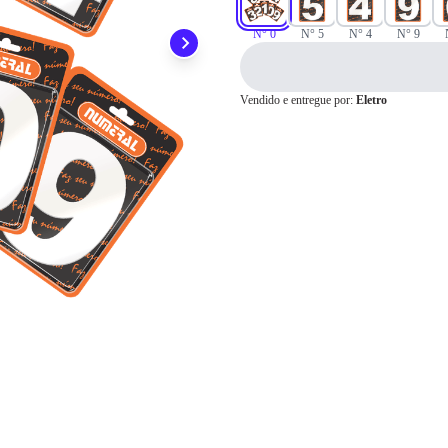
Pix
N° 0
N° 5
N° 4
N° 9
Vendido e entregue por:
Eletro
Cartão de
Crédito