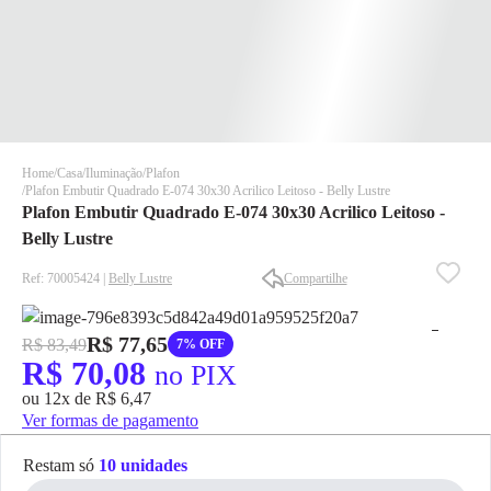
Home
Casa
Iluminação
Plafon
Plafon Embutir Quadrado E-074 30x30 Acrilico Leitoso - Belly Lustre
Plafon Embutir Quadrado E-074 30x30 Acrilico Leitoso -
Belly Lustre
Ref: 70005424 |
Belly Lustre
Compartilhe
✕
✕
R$ 77,65
R$ 83,49
7% OFF
✕
R$ 70,08
no PIX
DISPONÍVEL APENAS PARA CPF
ou 12x de R$ 6,47
Na Eletrotrafo sua compra já vem com o imposto pago, e você
Ver formas de pagamento
não precisa se preocupar em pagar o imposto de importação
quando seu pedido chegar, você ainda conta com a devolução
Restam só
10 unidades
grátis em até 7 dias.