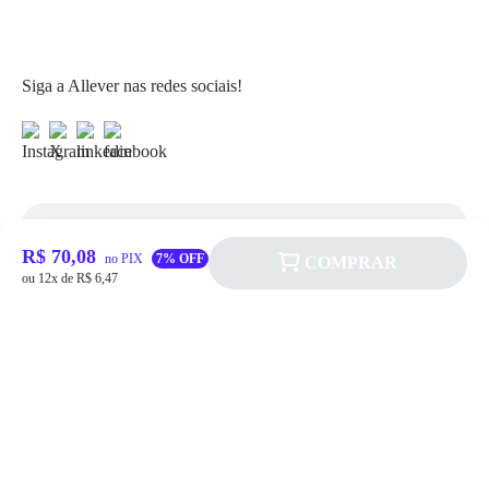
Siga a Allever nas redes sociais!
Atendimento
R$ 70,08
no PIX
7% OFF
COMPRAR
ou 12x de R$ 6,47
Fale Conosco
FAQ
Institucional
Política de pagamento
Quem somos
Prazos de Entrega
Política de Cookie
Fale conosco
Trocas e Devoluções