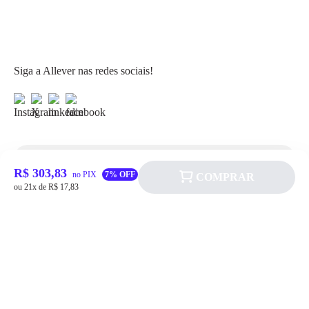
Siga a Allever nas redes sociais!
R$ 303,83
Atendimento
no PIX
7% OFF
COMPRAR
ou 21x de R$ 17,83
Fale Conosco
FAQ
Institucional
Política de pagamento
Quem somos
Prazos de Entrega
Política de Cookie
Fale conosco