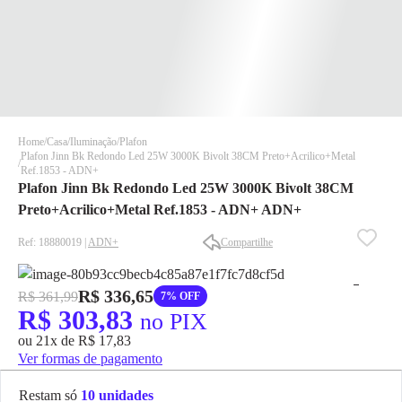
Home
Casa
Iluminação
Plafon
Plafon Jinn Bk Redondo Led 25W 3000K Bivolt 38CM Preto+Acrilico+Metal
Ref.1853 - ADN+
Plafon Jinn Bk Redondo Led 25W 3000K Bivolt 38CM
Preto+Acrilico+Metal Ref.1853 - ADN+ ADN+
Ref: 18880019 |
ADN+
Compartilhe
✕
✕
✕
R$ 336,65
R$ 361,99
7% OFF
DISPONÍVEL APENAS PARA CPF
R$ 303,83
no PIX
Na Eletrotrafo sua compra já vem com o imposto pago, e você
ou 21x de R$ 17,83
não precisa se preocupar em pagar o imposto de importação
Ver formas de pagamento
quando seu pedido chegar, você ainda conta com a devolução
grátis em até 7 dias.
Restam só
10 unidades