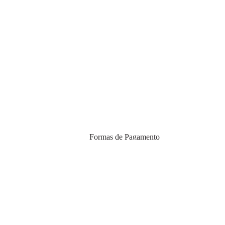
Formas de Pagamento
egunda a sexta
ever.com
imento
Certificados