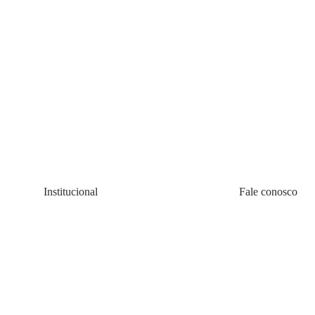
Institucional
Fale conosco
Quem somos
(11) 4200-0010
Política de Cookie
08:00 às 20:00 s
Política de Privacidadede Uso
faleconosco@all
Termos e Condições
Atend
Lojas