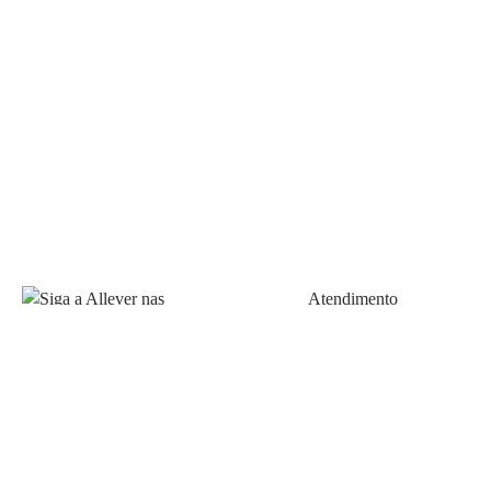
Atendimento
Fale Conosco
FAQ
Política de pagamento
Siga a Allever nas redes
Prazos de Entrega
sociais!
Trocas e Devoluções
Allever Marketplace