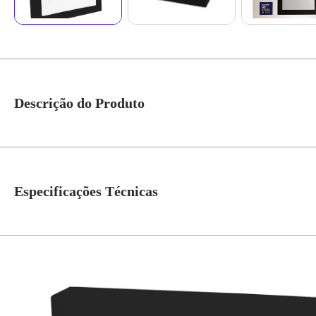
Descrição do Produto
Plafon Led Quadrado Sobrepor 40X40cm 4000k 36w 2300lms Preto SE-240.16
certificação ISO 9001:2015 e conta com linhas de montagem modernas e proc
de última geração, assegurando qualidade em cada produto. Dados Adicion
Especificações Técnicas
Temperatura de Cor
4000K
Fluxo Luminoso
2300lm
Grau de Proteção
IP-20