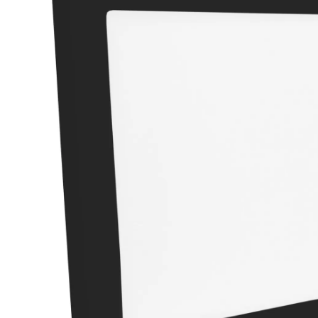
Cor
Preto
Dimensões Produto
400x400x45mm