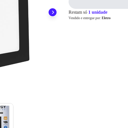
ainda conta com a devolução grátis em até 7 dias.
Para pagamento via PIX será gerada uma chave e um QR
Code ao finalizar o processo de compra.
Restam só
1 unidade
Pix
Vendido e entregue por:
Eletro
Cartão de
Crédito