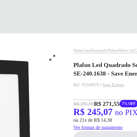
Home
Casa
Iluminação
Plafon
Plafon Led 
Plafon Led Quadrado S
SE-240.1638 - Save Ene
Ref: 03340076 |
Save Energy
R$ 271,55
R$ 291,99
7% OFF
✕
✕
R$ 245,07
no PI
✕
ou 21x de R$ 14,38
DISPONÍVEL APENAS PARA CPF
pagamento
Ver formas de pagamento
Na Eletrotrafo sua compra já vem com o imposto pago, e você não precisa se
R$ 245,07
no PIX
preocupar em pagar o imposto de importação quando seu pedido chegar, você