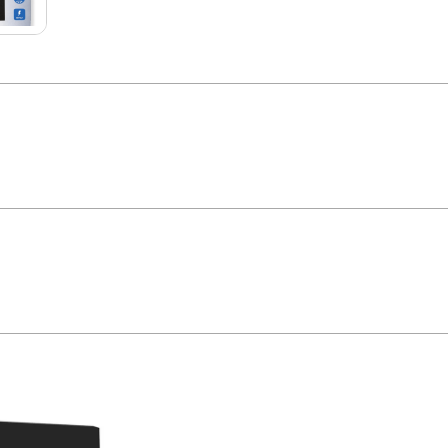
38 - Save Energy Os produtos Save Energy são elaborados in-house, por uma 
essos automatizados, garantindo eficiência e agilidade na fabricação. Possue
ais Ângulo de Abertura: 120G Dimerizável: Não * Imagem meramente ilustrati