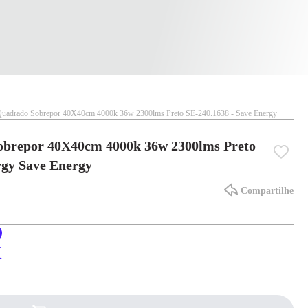
Quadrado Sobrepor 40X40cm 4000k 36w 2300lms Preto SE-240.1638 - Save Energy
obrepor 40X40cm 4000k 36w 2300lms Preto
rgy Save Energy
Compartilhe
X