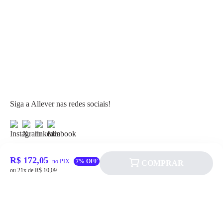
Siga a Allever nas redes sociais!
R$ 172,05
no PIX
7% OFF
COMPRAR
ou 21x de R$ 10,09
Atendimento
Fale Conosco
FAQ