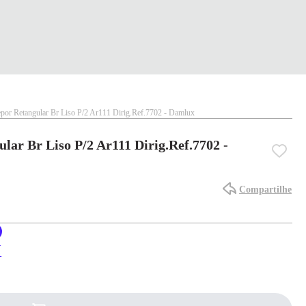
epor Retangular Br Liso P/2 Ar111 Dirig.Ref.7702 - Damlux
lar Br Liso P/2 Ar111 Dirig.Ref.7702 -
Compartilhe
X