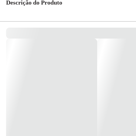
Descrição do Produto
Plafon Sobrepor Retangular Br Liso P/2 Ar111 Dirig.Ref.7702 - Damlux 
Uso Interno * Imagem meramente ilustrativa