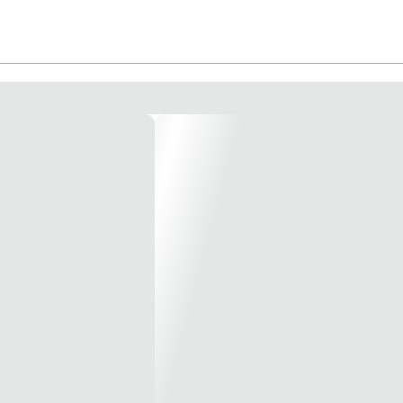
Plafon Sobrepor Orientável Retangular 2 Lâmpadas Código 7702 Modelo AR11