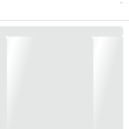
 Quant. Lâmpadas 2 Bocal (Soquete): GU10 Dimensões C 400 L 200 A 90