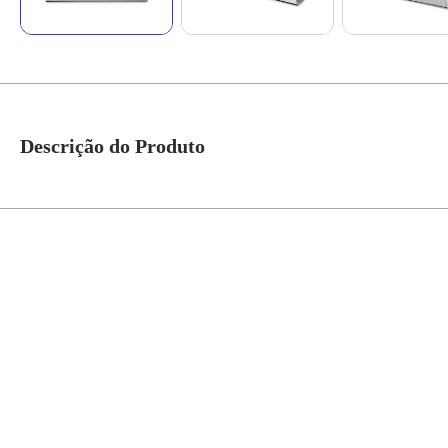
Descrição do Produto
Porta Guardanapo Inox Uphome Multilaser
Porta Guardanapo Inox Uphome Multilaser
O Porta Guardanapo foi desenvolvido para facilitar o acesso aos guardanap
resistente. Sirva e organize com grande estilo, trazendo modernidade e sofi
Conteúdo da Embalagem: 1 Porta Guardanapo
Composição do material: Inox