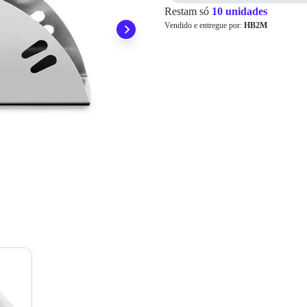
ainda conta com a devolução grátis em até 7 dias.
Para pagamento via PIX será gerada uma chave e um QR
Restam só
10 unidades
Code ao finalizar o processo de compra.
Vendido e entregue por:
HB2M
Pix
Cartão de
Crédito