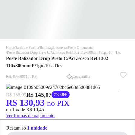
Home
Jardim e Piscina
Iluminação Externa
Poste Ornamental
Poste Balizador Drop Preto C/Acr.Fosco Ref.1302 110x800mm P/1gu-10 - Tks
Poste Balizador Drop Preto C/Acr.Fosco Ref.1302
110x800mm P/1gu-10 - Tks
Ref: 89760011 |
TKS
Compartilhe
✕
✕
R$ 145,07
R$ 155,99
7% OFF
✕
R$ 130,93
no PIX
DISPONÍVEL APENAS PARA CPF
ou 15x de R$ 10,45
Na Eletrotrafo sua compra já vem com o imposto pago, e você
Ver formas de pagamento
não precisa se preocupar em pagar o imposto de importação
quando seu pedido chegar, você ainda conta com a devolução
Restam só
1 unidade
grátis em até 7 dias.