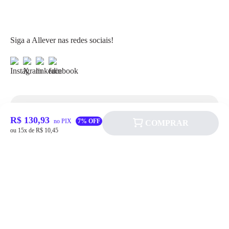
Siga a Allever nas redes sociais!
Atendimento
R$ 130,93
no PIX
7% OFF
COMPRAR
ou 15x de R$ 10,45
Fale Conosco
FAQ
Institucional
Política de pagamento
Quem somos
Prazos de Entrega
Política de Cookie
Fale conosco
Trocas e Devoluções