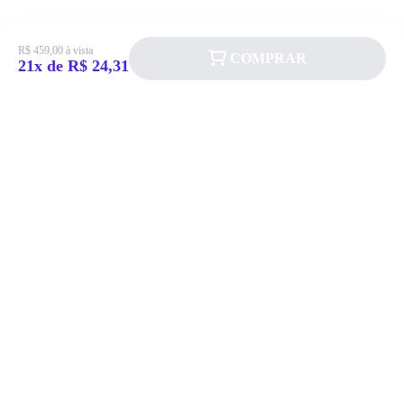
R$ 459,00 à vista
COMPRAR
21x de R$ 24,31
Siga a Allever nas redes sociais!
Atendimento