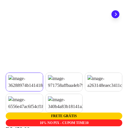
quando seu pedido chegar, você ainda conta com a devolução
grátis em até 7 dias.
FRETE GRÁTIS
10% NO PIX - CUPOM TIME10