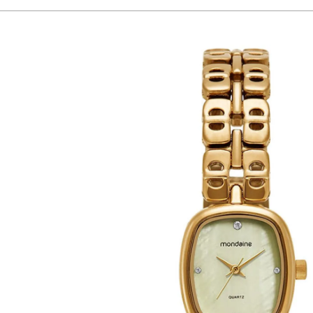
Gênero
Feminino
Idade
adult
Garantia
1 Ano