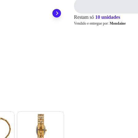
preocupar em pagar o imposto de importação quando seu pedido chegar, você
1x
R$ 290,79
ainda conta com a devolução grátis em até 7 dias.
2x
R$ 145,39
3x
R$ 96,93
Restam só
10 unidades
4x
R$ 72,69
Cartão de
Vendido e entregue por:
Mondaine
5x
R$ 58,15
Crédito
6x
R$ 48,46
7x
R$ 41,54
8x
R$ 36,34
9x
R$ 32,31
10x
R$ 29,07
11x
R$ 26,43
12x
R$ 24,23
13x
R$ 23,94
14x
R$ 22,34
15x
R$ 20,95
16x
R$ 19,74
17x
R$ 18,66
18x
R$ 17,71
19x
R$ 16,86
20x
R$ 16,09
21x
R$ 15,40