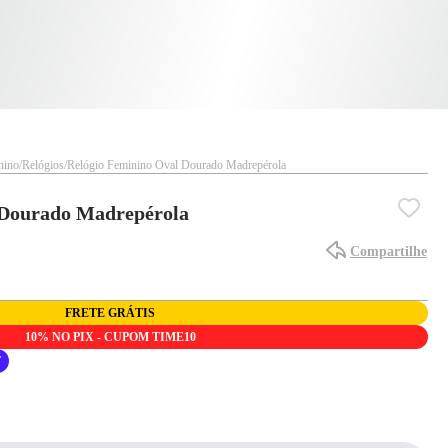
nino
Relógios
Relógio Feminino Oval Dourado Madrepérola
 Dourado Madrepérola
Compartilhe
FRETE GRÁTIS
10% NO PIX - CUPOM TIME10
F