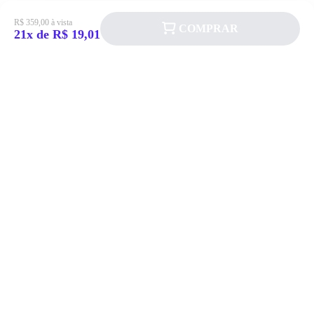
R$ 359,00 à vista
COMPRAR
21x de R$ 19,01
Siga a Allever nas redes sociais!
Atendimento
Fale Conosco